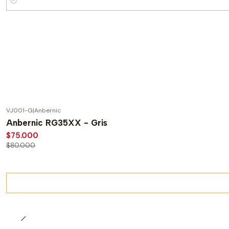
Cantidad
VJ001-G
|
Anbernic
-6%
DSCTO.
Anbernic RG35XX - Gris
Agotado
$75.000
$80.000