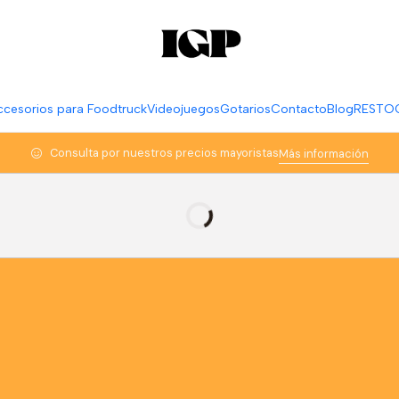
ccesorios para Foodtruck
Videojuegos
Gotarios
Contacto
Blog
RESTO
Consulta por nuestros precios mayoristas
Más información