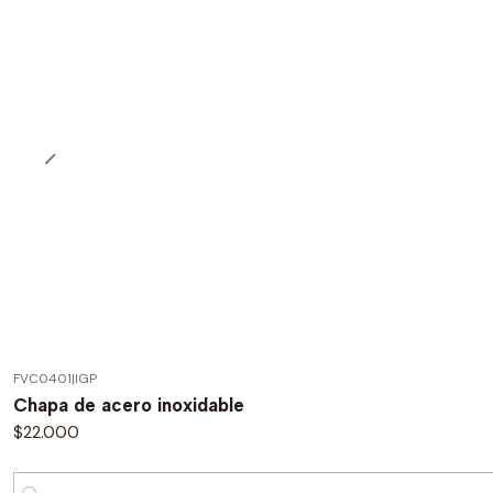
FVC0401
|
IGP
Chapa de acero inoxidable
$22.000