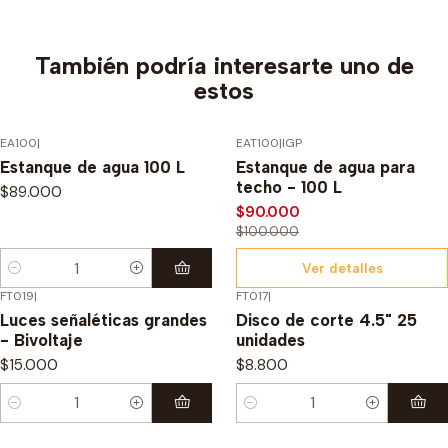
También podría interesarte uno de
estos
EA100
|
EAT100
|
IGP
-10%
DSCTO.
Estanque de agua 100 L
Estanque de agua para
Agotado
techo - 100 L
$89.000
$90.000
$100.000
Ver detalles
Cantidad
FT019
|
FT017
|
Luces señaléticas grandes
Disco de corte 4.5" 25
- Bivoltaje
unidades
$15.000
$8.800
Cantidad
Cantidad