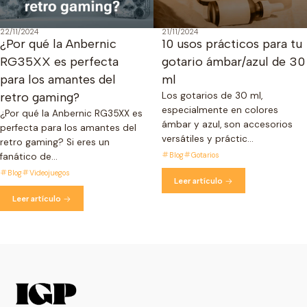
22/11/2024
21/11/2024
¿Por qué la Anbernic
10 usos prácticos para tu
RG35XX es perfecta
gotario ámbar/azul de 30
para los amantes del
ml
retro gaming?
Los gotarios de 30 ml,
especialmente en colores
¿Por qué la Anbernic RG35XX es
ámbar y azul, son accesorios
perfecta para los amantes del
versátiles y práctic...
retro gaming? Si eres un
Blog
Gotarios
fanático de...
Blog
Videojuegos
Leer artículo
Leer artículo